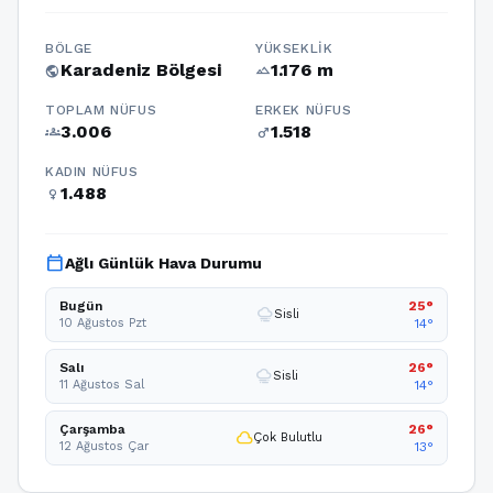
BÖLGE
YÜKSEKLIK
Karadeniz Bölgesi
1.176 m
public
terrain
TOPLAM NÜFUS
ERKEK NÜFUS
3.006
1.518
groups
male
KADIN NÜFUS
1.488
female
calendar_today
Ağlı Günlük Hava Durumu
Bugün
25°
foggy
Sisli
10 Ağustos Pzt
14°
Salı
26°
foggy
Sisli
11 Ağustos Sal
14°
Çarşamba
26°
cloud
Çok Bulutlu
12 Ağustos Çar
13°