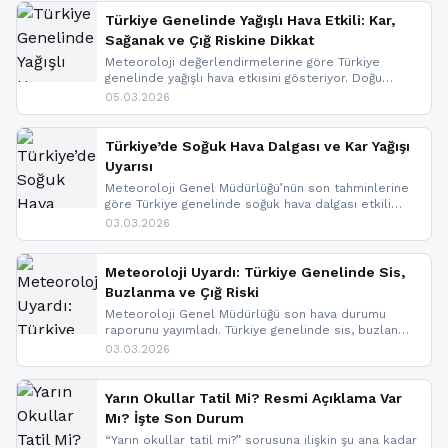
Türkiye Genelinde Yağışlı Hava Etkili: Kar,
Sağanak ve Çığ Riskine Dikkat
Meteoroloji değerlendirmelerine göre Türkiye
genelinde yağışlı hava etkisini gösteriyor. Doğu
bölgelerinde kar yağışı beklenirken Marmara ve
05.03.2026
Kuzey Ege’de sağanak yağmur, yüksek kesimlerde
ise çığ tehlikesi bulunuyor. İç kesimlerde sis ve pus
nedeniyle görüş mesafesinde azalma
Türkiye’de Soğuk Hava Dalgası ve Kar Yağışı
yaşanabileceği belirtiliyor.
Uyarısı
Meteoroloji Genel Müdürlüğü’nün son tahminlerine
göre Türkiye genelinde soğuk hava dalgası etkili
oluyor. Birçok il için kar yağışı ve buzlanma uyarısı
03.03.2026
geldi.
Meteoroloji Uyardı: Türkiye Genelinde Sis,
Buzlanma ve Çığ Riski
Meteoroloji Genel Müdürlüğü son hava durumu
raporunu yayımladı. Türkiye genelinde sis, buzlanma
ve don beklenirken Doğu Anadolu ve Doğu
03.03.2026
Karadeniz’in yüksek kesimlerinde çığ riski uyarısı
yapıldı. İşte son dakika meteoroloji gelişmeleri.
Yarın Okullar Tatil Mi? Resmi Açıklama Var
Mı? İşte Son Durum
“Yarın okullar tatil mi?” sorusuna ilişkin şu ana kadar