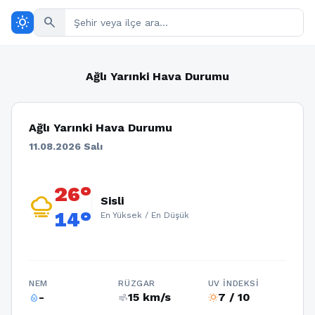
wb_sunny
search
Ağlı Yarınki Hava Durumu
Ağlı Yarınki Hava Durumu
11.08.2026 Salı
26°
foggy
Sisli
14°
En Yüksek / En Düşük
NEM
RÜZGAR
UV İNDEKSI
-
15 km/s
7 / 10
humidity_percentage
air
wb_sunny