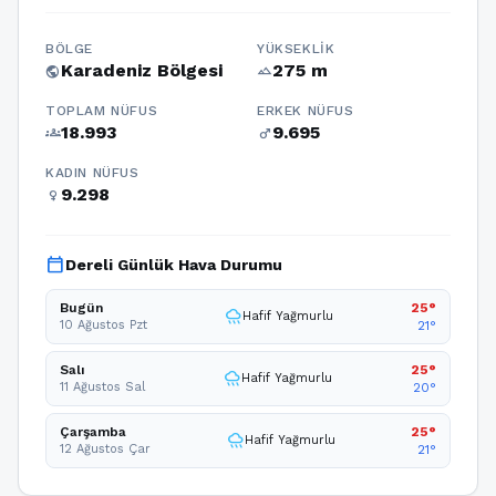
BÖLGE
YÜKSEKLIK
Karadeniz Bölgesi
275 m
public
terrain
TOPLAM NÜFUS
ERKEK NÜFUS
18.993
9.695
groups
male
KADIN NÜFUS
9.298
female
calendar_today
Dereli Günlük Hava Durumu
Bugün
25°
rainy
Hafif Yağmurlu
10 Ağustos Pzt
21°
Salı
25°
rainy
Hafif Yağmurlu
11 Ağustos Sal
20°
Çarşamba
25°
rainy
Hafif Yağmurlu
12 Ağustos Çar
21°