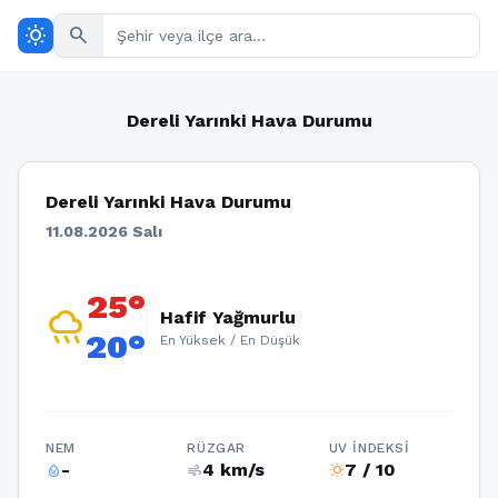
wb_sunny
search
Dereli Yarınki Hava Durumu
Dereli Yarınki Hava Durumu
11.08.2026 Salı
25°
rainy
Hafif Yağmurlu
20°
En Yüksek / En Düşük
NEM
RÜZGAR
UV İNDEKSI
-
4 km/s
7 / 10
humidity_percentage
air
wb_sunny