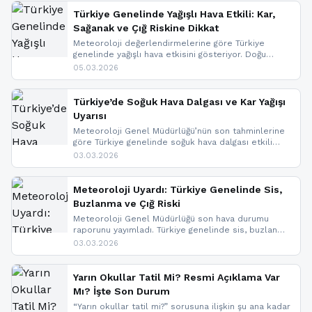
Türkiye Genelinde Yağışlı Hava Etkili: Kar,
Sağanak ve Çığ Riskine Dikkat
Meteoroloji değerlendirmelerine göre Türkiye
genelinde yağışlı hava etkisini gösteriyor. Doğu
bölgelerinde kar yağışı beklenirken Marmara ve
05.03.2026
Kuzey Ege’de sağanak yağmur, yüksek kesimlerde
ise çığ tehlikesi bulunuyor. İç kesimlerde sis ve pus
nedeniyle görüş mesafesinde azalma
Türkiye’de Soğuk Hava Dalgası ve Kar Yağışı
yaşanabileceği belirtiliyor.
Uyarısı
Meteoroloji Genel Müdürlüğü’nün son tahminlerine
göre Türkiye genelinde soğuk hava dalgası etkili
oluyor. Birçok il için kar yağışı ve buzlanma uyarısı
03.03.2026
geldi.
Meteoroloji Uyardı: Türkiye Genelinde Sis,
Buzlanma ve Çığ Riski
Meteoroloji Genel Müdürlüğü son hava durumu
raporunu yayımladı. Türkiye genelinde sis, buzlanma
ve don beklenirken Doğu Anadolu ve Doğu
03.03.2026
Karadeniz’in yüksek kesimlerinde çığ riski uyarısı
yapıldı. İşte son dakika meteoroloji gelişmeleri.
Yarın Okullar Tatil Mi? Resmi Açıklama Var
Mı? İşte Son Durum
“Yarın okullar tatil mi?” sorusuna ilişkin şu ana kadar