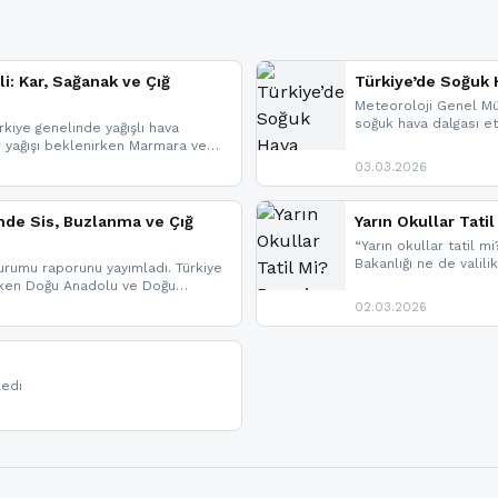
li: Kar, Sağanak ve Çığ
Türkiye’de Soğuk H
Meteoroloji Genel Mü
soğuk hava dalgası etk
kiye genelinde yağışlı hava
geldi.
r yağışı beklenirken Marmara ve
imlerde ise çığ tehlikesi
03.03.2026
eniyle görüş mesafesinde azalma
nde Sis, Buzlanma ve Çığ
Yarın Okullar Tat
“Yarın okullar tatil mi
Bakanlığı ne de valili
rumu raporunu yayımladı. Türkiye
bulunmamaktadır. Res
rken Doğu Anadolu ve Doğu
paylaşacağız. En hızlı
 uyarısı yapıldı. İşte son dakika
02.03.2026
bildirimleri açabilirsin
ledi