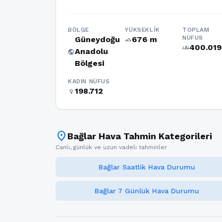
BÖLGE
YÜKSEKLIK
TOPLAM
NÜFUS
Güneydoğu
676 m
terrain
400.019
groups
Anadolu
public
Bölgesi
KADIN NÜFUS
198.712
female
location_on
Bağlar Hava Tahmin Kategorileri
Canlı, günlük ve uzun vadeli tahminler
Bağlar Saatlik Hava Durumu
Bağlar 7 Günlük Hava Durumu