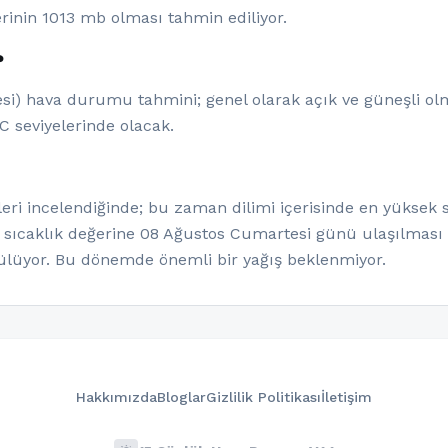
rinin 1013 mb olması tahmin ediliyor.
?
esi) hava durumu tahmini; genel olarak açık ve güneşli ol
C seviyelerinde olacak.
ri incelendiğinde; bu zaman dilimi içerisinde en yüksek s
 sıcaklık değerine 08 Ağustos Cumartesi günü ulaşılması 
üyor. Bu dönemde önemli bir yağış beklenmiyor.
Hakkımızda
Bloglar
Gizlilik Politikası
İletişim