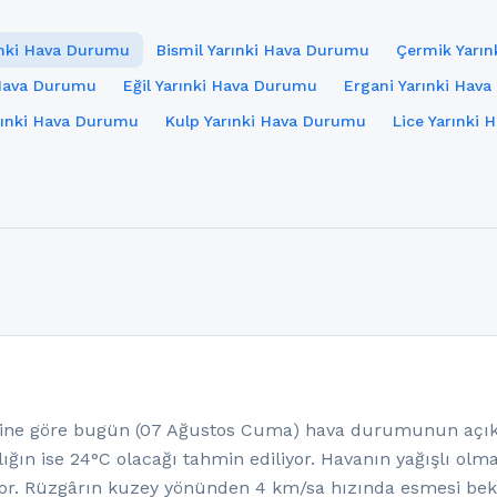
ınki Hava Durumu
Bismil Yarınki Hava Durumu
Çermik Yarı
 Hava Durumu
Eğil Yarınki Hava Durumu
Ergani Yarınki Hav
rınki Hava Durumu
Kulp Yarınki Hava Durumu
Lice Yarınki
ne göre bugün (07 Ağustos Cuma) hava durumunun açık v
ığın ise 24°C olacağı tahmin ediliyor. Havanın yağışlı ol
or. Rüzgârın kuzey yönünden 4 km/sa hızında esmesi bekl