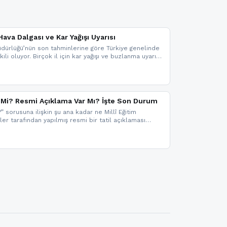
ava Dalgası ve Kar Yağışı Uyarısı
dürlüğü’nün son tahminlerine göre Türkiye genelinde
ili oluyor. Birçok il için kar yağışı ve buzlanma uyarısı
il Mi? Resmi Açıklama Var Mı? İşte Son Durum
?” sorusuna ilişkin şu ana kadar ne Millî Eğitim
kler tarafından yapılmış resmi bir tatil açıklaması
mi bir duyuru gelmesi halinde gelişmeleri anında
 şekilde haberdar olmak için sitemizi takip edebilir ve
iz.