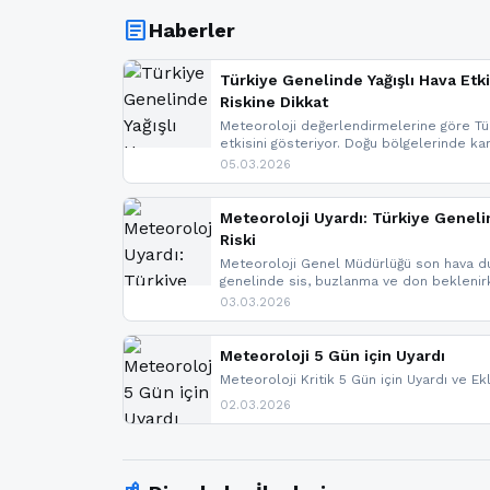
article
Haberler
Türkiye Genelinde Yağışlı Hava Etki
Riskine Dikkat
Meteoroloji değerlendirmelerine göre Tür
etkisini gösteriyor. Doğu bölgelerinde ka
Kuzey Ege’de sağanak yağmur, yüksek kes
05.03.2026
bulunuyor. İç kesimlerde sis ve pus ned
yaşanabileceği belirtiliyor.
Meteoroloji Uyardı: Türkiye Geneli
Riski
Meteoroloji Genel Müdürlüğü son hava du
genelinde sis, buzlanma ve don bekleni
Karadeniz’in yüksek kesimlerinde çığ riski
03.03.2026
meteoroloji gelişmeleri.
Meteoroloji 5 Gün için Uyardı
Meteoroloji Kritik 5 Gün için Uyardı ve Ek
02.03.2026