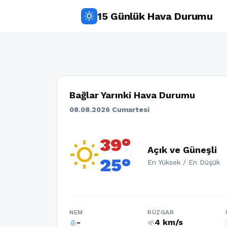
15 Günlük Hava Durumu
wb_sunny
Bağlar Yarınki Hava Durumu
08.08.2026 Cumartesi
39°
wb_sunny
Açık ve Güneşli
25°
En Yüksek / En Düşük
NEM
RÜZGAR
-
4 km/s
humidity_percentage
air
w