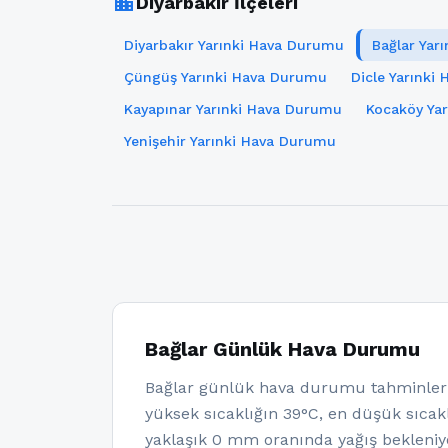
location_city
Diyarbakır İlçeleri
Diyarbakır Yarınki Hava Durumu
Bağlar Yar
Çüngüş Yarınki Hava Durumu
Dicle Yarınki
Kayapınar Yarınki Hava Durumu
Kocaköy Ya
Yenişehir Yarınki Hava Durumu
Bağlar Günlük Hava Durumu
Bağlar günlük hava durumu tahminleri
yüksek sıcaklığın 39°C, en düşük sıcakl
yaklaşık 0 mm oranında yağış bekleniy