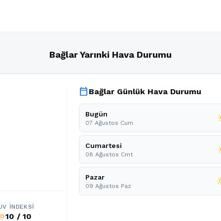
Bağlar Yarınki Hava Durumu
calendar_today
Bağlar Günlük Hava Durumu
Bugün
wb
07 Ağustos Cum
Cumartesi
wb_
08 Ağustos Cmt
Pazar
wb_
09 Ağustos Paz
UV İNDEKSI
10 / 10
b_sunny