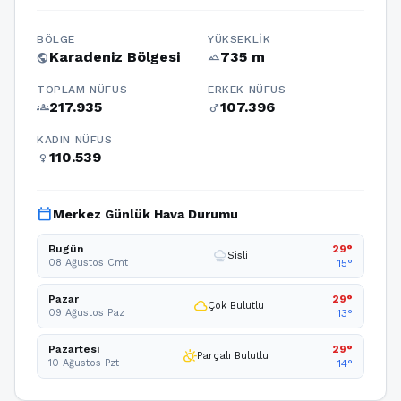
BÖLGE
YÜKSEKLIK
Karadeniz Bölgesi
735 m
public
terrain
TOPLAM NÜFUS
ERKEK NÜFUS
217.935
107.396
groups
male
KADIN NÜFUS
110.539
female
calendar_today
Merkez Günlük Hava Durumu
Bugün
29°
foggy
Sisli
08 Ağustos Cmt
15°
Pazar
29°
cloud
Çok Bulutlu
09 Ağustos Paz
13°
Pazartesi
29°
partly_cloudy_day
Parçalı Bulutlu
10 Ağustos Pzt
14°