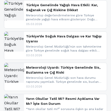
Türkiye Genelinde Yağışlı Hava Etkili: Kar,
Sağanak ve Çığ Riskine Dikkat
Meteoroloji değerlendirmelerine göre Türkiye
genelinde yağışlı hava etkisini gösteriyor. Doğu
bölgelerinde kar yağışı beklenirken Marmara ve
05.03.2026
Kuzey Ege’de sağanak yağmur, yüksek kesimlerde
ise çığ tehlikesi bulunuyor. İç kesimlerde sis ve pus
nedeniyle görüş mesafesinde azalma
Türkiye’de Soğuk Hava Dalgası ve Kar Yağışı
yaşanabileceği belirtiliyor.
Uyarısı
Meteoroloji Genel Müdürlüğü’nün son tahminlerine
göre Türkiye genelinde soğuk hava dalgası etkili
oluyor. Birçok il için kar yağışı ve buzlanma uyarısı
03.03.2026
geldi.
Meteoroloji Uyardı: Türkiye Genelinde Sis,
Buzlanma ve Çığ Riski
Meteoroloji Genel Müdürlüğü son hava durumu
raporunu yayımladı. Türkiye genelinde sis, buzlanma
ve don beklenirken Doğu Anadolu ve Doğu
03.03.2026
Karadeniz’in yüksek kesimlerinde çığ riski uyarısı
yapıldı. İşte son dakika meteoroloji gelişmeleri.
Yarın Okullar Tatil Mi? Resmi Açıklama Var
Mı? İşte Son Durum
“Yarın okullar tatil mi?” sorusuna ilişkin şu ana kadar