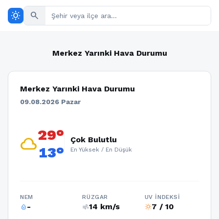
wb_sunny
search
Merkez Yarınki Hava Durumu
Merkez Yarınki Hava Durumu
09.08.2026 Pazar
29°
cloud
Çok Bulutlu
13°
En Yüksek / En Düşük
NEM
RÜZGAR
UV İNDEKSI
-
14 km/s
7 / 10
humidity_percentage
air
wb_sunny