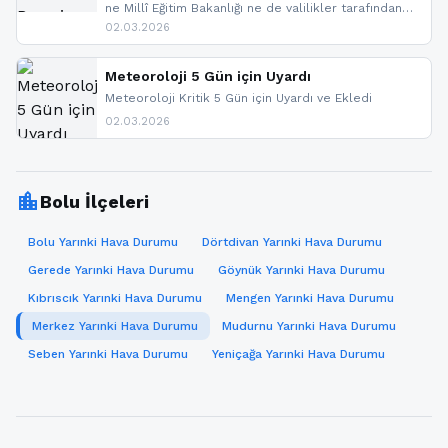
ne Millî Eğitim Bakanlığı ne de valilikler tarafından
yapılmış resmi bir tatil açıklaması bulunmamaktadır.
02.03.2026
Resmi bir duyuru gelmesi halinde gelişmeleri anında
paylaşacağız. En hızlı şekilde haberdar olmak için
sitemizi takip edebilir ve bildirimleri açabilirsiniz.
Meteoroloji 5 Gün için Uyardı
Meteoroloji Kritik 5 Gün için Uyardı ve Ekledi
02.03.2026
location_city
Bolu İlçeleri
Bolu Yarınki Hava Durumu
Dörtdivan Yarınki Hava Durumu
Gerede Yarınki Hava Durumu
Göynük Yarınki Hava Durumu
Kıbrıscık Yarınki Hava Durumu
Mengen Yarınki Hava Durumu
Merkez Yarınki Hava Durumu
Mudurnu Yarınki Hava Durumu
Seben Yarınki Hava Durumu
Yeniçağa Yarınki Hava Durumu