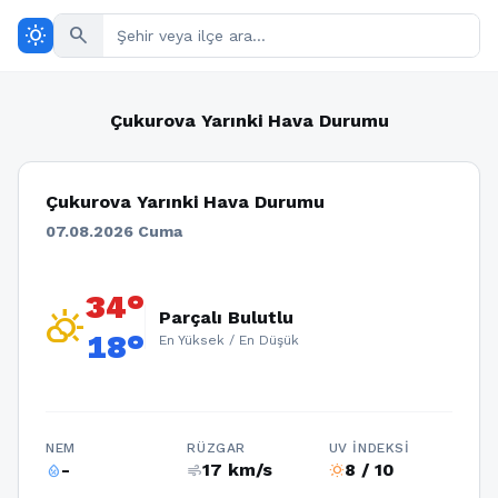
wb_sunny
search
Çukurova Yarınki Hava Durumu
Çukurova Yarınki Hava Durumu
07.08.2026 Cuma
34°
partly_cloudy_day
Parçalı Bulutlu
18°
En Yüksek / En Düşük
NEM
RÜZGAR
UV İNDEKSI
-
17 km/s
8 / 10
humidity_percentage
air
wb_sunny