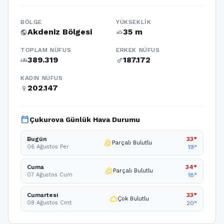
BÖLGE
YÜKSEKLIK
Akdeniz Bölgesi
35 m
public
terrain
TOPLAM NÜFUS
ERKEK NÜFUS
389.319
187.172
groups
male
KADIN NÜFUS
202.147
female
calendar_today
Çukurova Günlük Hava Durumu
Bugün
33°
partly_cloudy_day
Parçalı Bulutlu
06 Ağustos Per
19°
Cuma
34°
partly_cloudy_day
Parçalı Bulutlu
07 Ağustos Cum
18°
Cumartesi
33°
cloud
Çok Bulutlu
08 Ağustos Cmt
20°