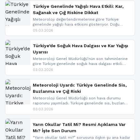
Türkiye Genelinde Yağışlı Hava Etkili: Kar,
Sağanak ve Çığ Riskine Dikkat
Meteoroloji değerlendirmelerine göre Türkiye
genelinde yağışlı hava etkisini gösteriyor. Doğu
bölgelerinde kar yağışı beklenirken Marmara ve
05.03.2026
Kuzey Ege’de sağanak yağmur, yüksek kesimlerde
ise çığ tehlikesi bulunuyor. İç kesimlerde sis ve pus
nedeniyle görüş mesafesinde azalma
Türkiye’de Soğuk Hava Dalgası ve Kar Yağışı
yaşanabileceği belirtiliyor.
Uyarısı
Meteoroloji Genel Müdürlüğü’nün son tahminlerine
göre Türkiye genelinde soğuk hava dalgası etkili
oluyor. Birçok il için kar yağışı ve buzlanma uyarısı
03.03.2026
geldi.
Meteoroloji Uyardı: Türkiye Genelinde Sis,
Buzlanma ve Çığ Riski
Meteoroloji Genel Müdürlüğü son hava durumu
raporunu yayımladı. Türkiye genelinde sis, buzlanma
ve don beklenirken Doğu Anadolu ve Doğu
03.03.2026
Karadeniz’in yüksek kesimlerinde çığ riski uyarısı
yapıldı. İşte son dakika meteoroloji gelişmeleri.
Yarın Okullar Tatil Mi? Resmi Açıklama Var
Mı? İşte Son Durum
“Yarın okullar tatil mi?” sorusuna ilişkin şu ana kadar